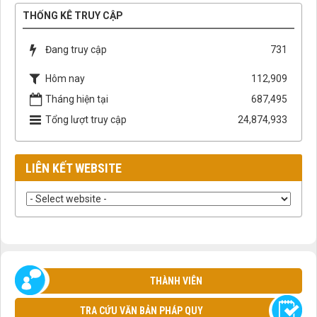
THỐNG KÊ TRUY CẬP
Đang truy cập
731
Hôm nay
112,909
Tháng hiện tại
687,495
Tổng lượt truy cập
24,874,933
LIÊN KẾT WEBSITE
THÀNH VIÊN
TRA CỨU VĂN BẢN PHÁP QUY