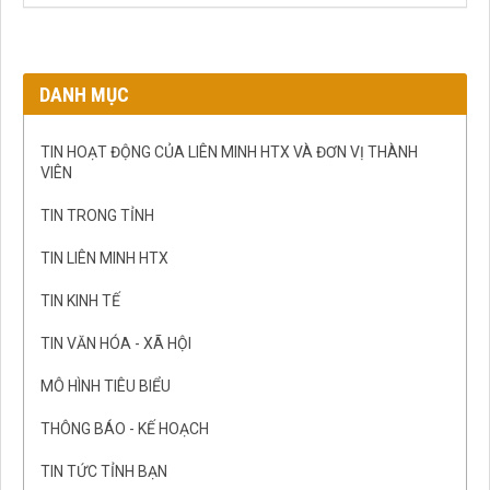
DANH MỤC
TIN HOẠT ĐỘNG CỦA LIÊN MINH HTX VÀ ĐƠN VỊ THÀNH
VIÊN
TIN TRONG TỈNH
TIN LIÊN MINH HTX
TIN KINH TẾ
TIN VĂN HÓA - XÃ HỘI
MÔ HÌNH TIÊU BIỂU
THÔNG BÁO - KẾ HOẠCH
TIN TỨC TỈNH BẠN