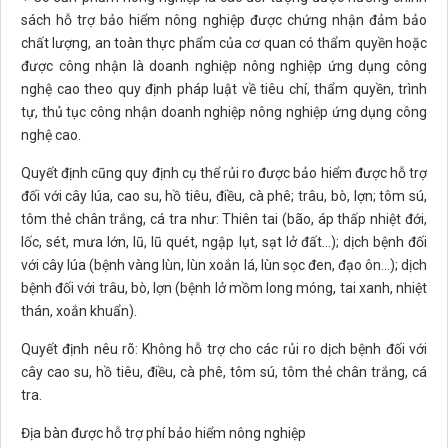
sách hỗ trợ bảo hiểm nông nghiệp được chứng nhận đảm bảo
chất lượng, an toàn thực phẩm của cơ quan có thẩm quyền hoặc
được công nhận là doanh nghiệp nông nghiệp ứng dụng công
nghệ cao theo quy định pháp luật về tiêu chí, thẩm quyền, trình
tự, thủ tục công nhận doanh nghiệp nông nghiệp ứng dụng công
nghệ cao.
Quyết định cũng quy định cụ thể rủi ro được bảo hiểm được hỗ trợ
đối với cây lúa, cao su, hồ tiêu, điều, cà phê; trâu, bò, lợn; tôm sú,
tôm thẻ chân trắng, cá tra như: Thiên tai (bão, áp thấp nhiệt đới,
lốc, sét, mưa lớn, lũ, lũ quét, ngập lụt, sạt lở đất...); dịch bệnh đối
với cây lúa (bệnh vàng lùn, lùn xoắn lá, lùn sọc đen, đạo ôn...); dịch
bệnh đối với trâu, bò, lợn (bệnh lở mồm long móng, tai xanh, nhiệt
thán, xoắn khuẩn).
Quyết định nêu rõ: Không hỗ trợ cho các rủi ro dịch bệnh đối với
cây cao su, hồ tiêu, điều, cà phê, tôm sú, tôm thẻ chân trắng, cá
tra.
Địa bàn được hỗ trợ phí bảo hiểm nông nghiệp