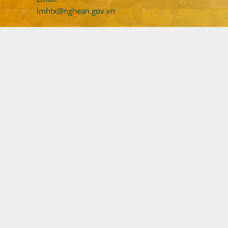
lmhtx@nghean.gov.vn