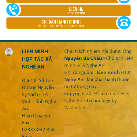
LIÊN HỆ
02383.842.858
CHỈ DẪN HÀNH CHÍNH
HỖ TRỢ TRỰC TUYẾN QUA ĐIỆN THOẠI
Chịu trách nhiệm nội dung: Ông
LIÊN MINH
Nguyễn Bá Châu
- Chủ tịch Liên
HỢP TÁC XÃ
minh HTX Nghệ An
NGHỆ AN
Ghi rõ nguồn:
"Liên minh HTX
Nghệ An"
khi phát hành thông
Địa chỉ: Số 13 -
tin từ trang này.
Đường Nguyễn
Copyright 2019
Liên minh HTX
Sỹ Sách - TP.
Nghệ An
- Technology by
Vinh - tỉnh Nghệ
VanLinh Inc.
An.
Điện thoại và
Fax:
02383.842.858
Email: