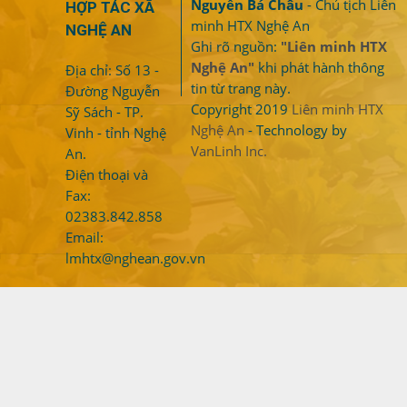
Nguyễn Bá Châu
- Chủ tịch Liên
HỢP TÁC XÃ
minh HTX Nghệ An
NGHỆ AN
Ghi rõ nguồn:
"Liên minh HTX
Nghệ An"
khi phát hành thông
Địa chỉ: Số 13 -
tin từ trang này.
Đường Nguyễn
Copyright 2019
Liên minh HTX
Sỹ Sách - TP.
Nghệ An
- Technology by
Vinh - tỉnh Nghệ
VanLinh Inc.
An.
Điện thoại và
Fax:
02383.842.858
Email:
lmhtx@nghean.gov.vn