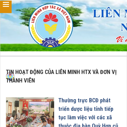
TIN HOẠT ĐỘNG CỦA LIÊN MINH HTX VÀ ĐƠN VỊ
THÀNH VIÊN
Thường trực BCĐ phát
triển dược liệu tỉnh tiếp
tục làm việc với các xã
thuộc địa bàn Quỳ Hợp cũ