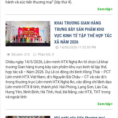
hành và xúc tiến thương mại” (lớp thứ 4).
Xem tiếp
KHAI TRƯƠNG GIAN HÀNG
TRƯNG BÀY SẢN PHẨM KHU
VỰC KINH TẾ TẬP THỂ HỢP TÁC
XÃ NĂM 2026
14/05/2026 11:52:00 PM
Đã xem: 213
Phản hồi: 0
Chiều ngày 14/5/2026, Liên minh HTX Nghệ An tổ chức Lễ khai
trương Gian hàng trưng bày sản phẩm khu vực kinh tế tập thể,
hợp tác xã – Năm 2026. Dự Lễ có đồng chí Đinh Hồng Thái – PCT
Liên minh HTX Việt Nam, đ/c Nguyễn Bá Châu – CT và các đ/c
trong thường trực Liên minh HTX Nghệ An, các đồng chí lãnh đạo
Liên minh HTX 8 tỉnh, thành phố: Hải Phòng, Lạng Sơn, Lào Cai,
Hưng Yên, Ninh Bình, Hà Tĩnh, Huế, Đà Nẵng; các HTX, THT trong
và ngoài tỉnh.
Xem tiếp
Hội nghị xúc tiến thương mại,