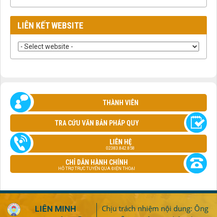
LIÊN KẾT WEBSITE
THÀNH VIÊN
TRA CỨU VĂN BẢN PHÁP QUY
LIÊN HỆ
02383.842.858
CHỈ DẪN HÀNH CHÍNH
HỖ TRỢ TRỰC TUYẾN QUA ĐIỆN THOẠI
Chịu trách nhiệm nội dung: Ông
LIÊN MINH