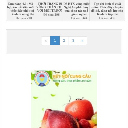
Tam nông 4.0: Mô hình
THỜI TRANG BỀN
Để HTX vùng miền núi
Tạp chí kinh tế cuối
hợp tác xã kiểu mới 4.0,
VỮNG THÂN THIỆN
Nghệ An phát huy hiệu
tuần: Thúc đẩy chuyển
thúc đẩy phát triển
VỚI MÔI TRƯỜNG
quả công tác xoá đói,
đổi số, tăng nội lực cho
kinh tế nông thôn
giảm nghèo
Kinh tế tập thể
Đã xem
296
Đã xem
290
Đã xem
344
Đã xem
435
«
1
2
3
»