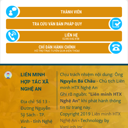
THÀNH VIÊN
TRA CỨU VĂN BẢN PHÁP QUY
LIÊN HỆ
02383.842.858
CHỈ DẪN HÀNH CHÍNH
HỖ TRỢ TRỰC TUYẾN QUA ĐIỆN THOẠI
Chịu trách nhiệm nội dung: Ông
LIÊN MINH
Nguyễn Bá Châu
- Chủ tịch Liên
HỢP TÁC XÃ
minh HTX Nghệ An
NGHỆ AN
Ghi rõ nguồn:
"Liên minh HTX
Nghệ An"
khi phát hành thông
Địa chỉ: Số 13 -
tin từ trang này.
Đường Nguyễn
Copyright 2019
Liên minh HTX
Sỹ Sách - TP.
Nghệ An
- Technology by
Vinh - tỉnh Nghệ
VanLinh Inc.
An.