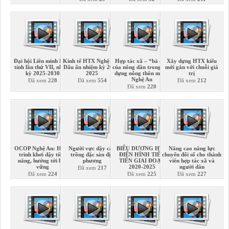
Đại hội Liên minh HTX
Kinh tế HTX Nghệ An -
Hợp tác xã – “bà đỡ”
Xây dựng HTX kiểu
tỉnh lần thứ VII, nhiệm
Dấu ấn nhiệm kỳ 2020-
của nông dân trong xây
mới gắn với chuỗi giá
kỳ 2025-2030
2025
dựng nông thôn mới ở
trị
Nghệ An
Đã xem
228
Đã xem
554
Đã xem
212
Đã xem
220
OCOP Nghệ An: Hành
Người vực dậy cây
BIỂU DƯƠNG HTX
Nâng cao năng lực
trình khơi dậy tiềm
trồng đặc sản địa
ĐIỂN HÌNH TIÊN
chuyển đổi số cho thành
năng, hướng tới bền
phương
TIẾN GIAI ĐOẠN
viên hợp tác xã và
vững
2020-2025
người dân
Đã xem
217
Đã xem
224
Đã xem
225
Đã xem
227