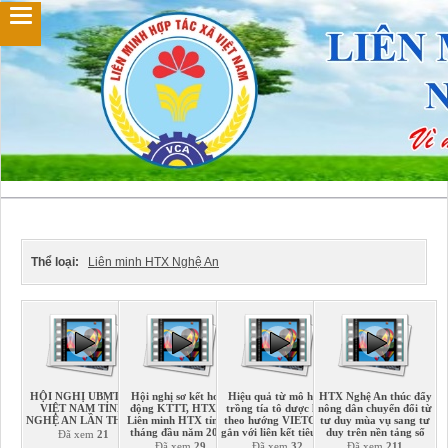
Thể loại:
Liên minh HTX Nghệ An
HỘI NGHỊ UBMTTQ
Hội nghị sơ kết hoạt
Hiệu quả từ mô hình
HTX Nghệ An thúc đẩy
VIỆT NAM TỈNH
động KTTT, HTX và
trồng tía tô dược liệu
nông dân chuyển đổi từ
NGHỆ AN LẦN THỨ 3
Liên minh HTX tỉnh 6
theo hướng VIETGAP
tư duy mùa vụ sang tư
tháng đầu năm 2026
gắn với liên kết tiêu thụ
duy trên nền tảng số
Đã xem
21
Đã xem
29
Đã xem
32
Đã xem
211