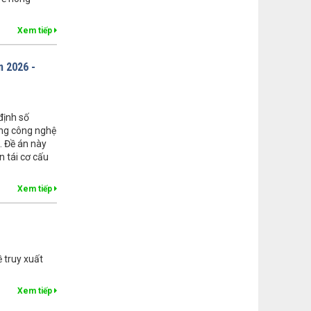
Xem tiếp
n 2026 -
định số
ụng công nghệ
. Đề án này
 tái cơ cấu
Xem tiếp
 truy xuất
Xem tiếp