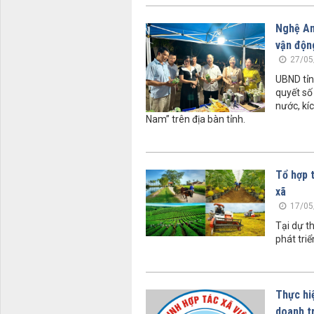
Nghệ An
vận độn
27/05
UBND tỉn
quyết số
nước, kí
Nam” trên địa bàn tỉnh.
Tổ hợp t
xã
17/05
Tại dự t
phát triể
Thực hiệ
doanh tr