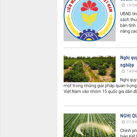
19/04
UBND tỉn
sách thu
bàn tỉnh
nâng cao
Nghị quy
nghiệp
14/04
Nghị quy
một trong những giải pháp quan trọng đ
Việt Nam vào nhóm 15 quốc gia dẫn đầu
NGHỊ Q
07/04
Chính ph
hiện Kết