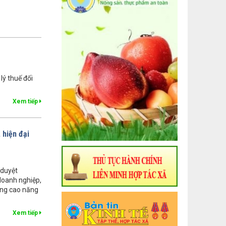
ý thuế đối
Xem tiếp
 hiện đại
 duyệt
doanh nghiệp,
âng cao năng
Xem tiếp