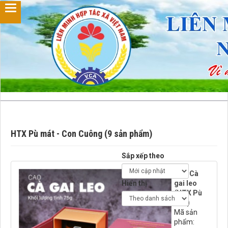
HTX Pù mát - Con Cuông (9 sản phẩm)
Sắp xếp theo
Cao Cà
Hiển thị
gai leo
(HTX Pù
mát)
Mã sản
phẩm: