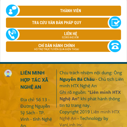
THÀNH VIÊN
TRA CỨU VĂN BẢN PHÁP QUY
LIÊN HỆ
02383.842.858
CHỈ DẪN HÀNH CHÍNH
HỖ TRỢ TRỰC TUYẾN QUA ĐIỆN THOẠI
Chịu trách nhiệm nội dung: Ông
LIÊN MINH
Nguyễn Bá Châu
- Chủ tịch Liên
HỢP TÁC XÃ
minh HTX Nghệ An
NGHỆ AN
Ghi rõ nguồn:
"Liên minh HTX
Nghệ An"
khi phát hành thông
Địa chỉ: Số 13 -
tin từ trang này.
Đường Nguyễn
Copyright 2019
Liên minh HTX
Sỹ Sách - TP.
Nghệ An
- Technology by
Vinh - tỉnh Nghệ
VanLinh Inc.
An.