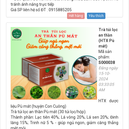
tránh ánh nắng trực tiếp
Giá SP liên hệ số ĐT : 0915885205
Hết hàng
Yêu thích
Trà túi lọc
an thần
(HTX Pù
mát)
Mã sản
phẩm:
S000038
Đăng ngày
15-10-
2024
03:33:05
AM
HTX dược
liệu Pù mát (huyện Con Cuông)
Trà túi lọc an thần Pù mát (30 túi lọc/hộp).
Thành phần: Lạc tiên 40%; Lá vông 20%; Lá sen 20%; Đinh
lăng 15%; Trinh nữ 5 % - giúp ngủ ngon, giảm căng thẳng
mệt mỏi