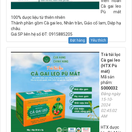
Viên hoàn
Cà gai leo
Pù mát
100% dược liệu từ thiên nhiên
Thành phần gồm Cà gai leo, Nhân trần, Giảo cổ lam, Diệp hạ
châu.
Giá SP liên hệ số ĐT: 0915885205
Đặt hàng
Yêu thích
Trà túi lọc
Cà gai leo
(HTX Pù
mát)
Mã sản
phẩm:
S000032
Đăng ngày
15-10-
2024
02:45:02
AM
HTX dược