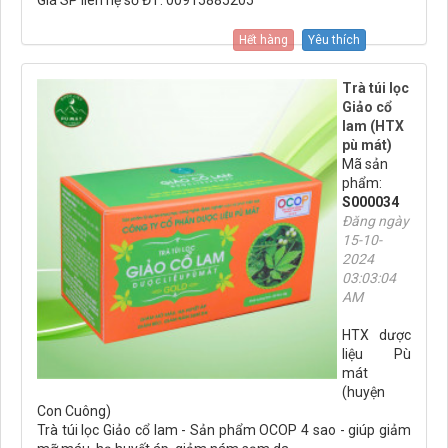
Giá SP liên hệ số ĐT: 00915885205
Hết hàng
Yêu thích
Trà túi lọc
Giảo cổ
lam (HTX
pù mát)
Mã sản
phẩm:
S000034
Đăng ngày
15-10-
2024
03:03:04
AM
HTX dược
liệu Pù
mát
(huyện
Con Cuông)
Trà túi lọc Giảo cổ lam - Sản phẩm OCOP 4 sao - giúp giảm