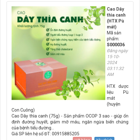
Cao Dây
thìa canh
(HTX Pù
mát)
Mã sản
phẩm:
S000036
Đăng ngày
15-10-
2024
03:11:32
AM
HTX dược
liệu Pù
mát
(huyện
Con Cuông)
Cao Dây thìa canh (75g) - Sản phẩm OCOP 3 sao - giúp ổn
định đường huyết, giảm mỡ máu, ngăn ngừa biến chứng
của bệnh tiểu đường...
Giá SP liên hệ số ĐT: 00915885205