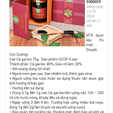
S000039
Đăng ngày
15-10-
2024
03:38:12
AM
HTX dược
liệu Pù
mát
(huyện
Con Cuông)
Cao Cà gai leo 75g - Sản phẩm OCOP 4 sao
Thành phần: Cà gai leo: 80%, Giảo cổ lam: 20%
– Đối tượng dùng tốt nhất:
+ Người men gan cao; Gan nhiễm mỡ; Viêm gan virus
+ Người uống bia rượu hoặc sử dụng thuốc tân dược gây
ảnh hưởng tế bào gan
– Hướng dẫn sử dụng:
+ Dùng 0,7g đến 1g cao Cà gai leo/lần uống vào 150 – 200
ml cốc nước nóng, khuấy đều và dùng ngay
+ Ngày uống 3 đến 4 lần. Trường hợp uống nhiều bia rượu,
dùng 1g đến 2g/lần (trước và sau khi uống rượu)
– Bảo quản: Để nơi khô ráo, thoáng mát, đảm bảo vệ sinh và