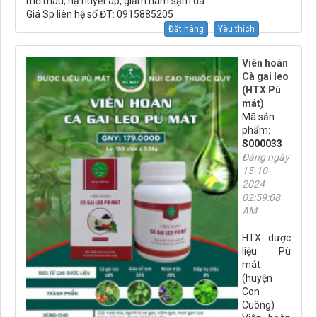
mỡ máu, hạ huyết áp, giảm nám sạm da
Giá Sp liên hệ số ĐT: 0915885205
Đặt hàng
Yêu thích
Viên hoàn
Cà gai leo
(HTX Pù
mát)
Mã sản
phẩm:
S000033
Đăng ngày
15-10-
2024
02:59:08
AM
HTX dược
liệu Pù
mát
(huyện
Con
Cuông)