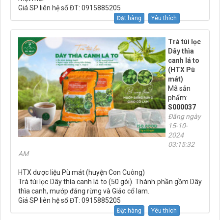
Giá SP liên hệ số ĐT: 0915885205
Đặt hàng
Yêu thích
Trà túi lọc
Dây thìa
canh lá to
(HTX Pù
mát)
Mã sản
phẩm:
S000037
Đăng ngày
15-10-
2024
03:15:32
AM
HTX dược liệu Pù mát (huyện Con Cuông)
Trà túi lọc Dây thìa canh lá to (50 gói). Thành phần gồm Dây
thìa canh, mướp đắng rừng và Giảo cổ lam.
Giá SP liên hệ số ĐT: 0915885205
Đặt hàng
Yêu thích