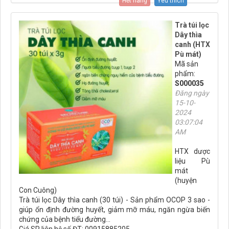
Hết hàng
Yêu thích
Trà túi lọc
Dây thìa
canh (HTX
Pù mát)
Mã sản
phẩm:
S000035
Đăng ngày
15-10-
2024
03:07:04
AM
HTX dược
liệu Pù
mát
(huyện
Con Cuông)
Trà túi lọc Dây thìa canh (30 túi) - Sản phẩm OCOP 3 sao -
giúp ổn định đường huyết, giảm mỡ máu, ngăn ngừa biến
chứng của bệnh tiểu đường...