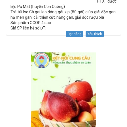
HTX dược
liệu Pù Mát (huyện Con Cuông)
Trà túi lọc Cà gai leo đóng gói zip (50 gói) giúp giải độc gan,
hạ men gan, cải thiện cức năng gan, giải độc rượu bia
Sản phẩm OCOP 4 sao
Giá SP liên hệ số ĐT:
Đặt hàng
Yêu thích