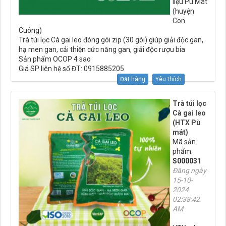
liệu Pù Mát
(huyện
Con
Cuông)
Trà túi lọc Cà gai leo đóng gói zip (30 gói) giúp giải độc gan,
hạ men gan, cải thiện cức năng gan, giải độc rượu bia
Sản phẩm OCOP 4 sao
Giá SP liên hệ số ĐT: 0915885205
Đặt hàng
Yêu thích
Trà túi lọc
Cà gai leo
(HTX Pù
mát)
Mã sản
phẩm:
S000031
Đăng ngày
15-10-
2024
02:38:42
AM