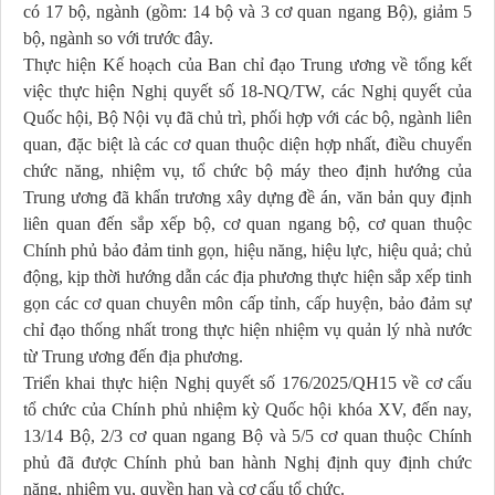
có 17 bộ, ngành (gồm: 14 bộ và 3 cơ quan ngang Bộ), giảm 5
bộ, ngành so với trước đây.
Thực hiện Kế hoạch của Ban chỉ đạo Trung ương về tổng kết
việc thực hiện Nghị quyết số 18-NQ/TW, các Nghị quyết của
Quốc hội, Bộ Nội vụ đã chủ trì, phối hợp với các bộ, ngành liên
quan, đặc biệt là các cơ quan thuộc diện hợp nhất, điều chuyển
chức năng, nhiệm vụ, tổ chức bộ máy theo định hướng của
Trung ương đã khẩn trương xây dựng đề án, văn bản quy định
liên quan đến sắp xếp bộ, cơ quan ngang bộ, cơ quan thuộc
Chính phủ bảo đảm tinh gọn, hiệu năng, hiệu lực, hiệu quả; chủ
động, kịp thời hướng dẫn các địa phương thực hiện sắp xếp tinh
gọn các cơ quan chuyên môn cấp tỉnh, cấp huyện, bảo đảm sự
chỉ đạo thống nhất trong thực hiện nhiệm vụ quản lý nhà nước
từ Trung ương đến địa phương.
Triển khai thực hiện Nghị quyết số 176/2025/QH15 về cơ cấu
tổ chức của Chính phủ nhiệm kỳ Quốc hội khóa XV, đến nay,
13/14 Bộ, 2/3 cơ quan ngang Bộ và 5/5 cơ quan thuộc Chính
phủ đã được Chính phủ ban hành Nghị định quy định chức
năng, nhiệm vụ, quyền hạn và cơ cấu tổ chức.