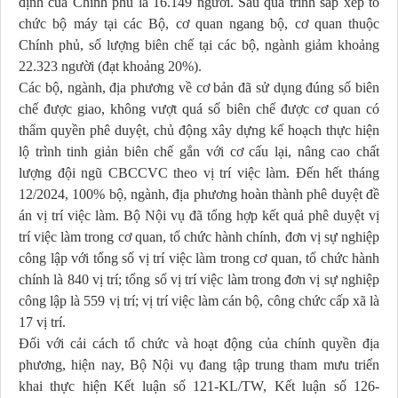
định của Chính phủ là 16.149 người. Sau quá trình sắp xếp tổ
chức bộ máy tại các Bộ, cơ quan ngang bộ, cơ quan thuộc
Chính phủ, số lượng biên chế tại các bộ, ngành giảm khoảng
22.323 người (đạt khoảng 20%).
Các bộ, ngành, địa phương về cơ bản đã sử dụng đúng số biên
chế được giao, không vượt quá số biên chế được cơ quan có
thẩm quyền phê duyệt, chủ động xây dựng kế hoạch thực hiện
lộ trình tinh giản biên chế gắn với cơ cấu lại, nâng cao chất
lượng đội ngũ CBCCVC theo vị trí việc làm. Đến hết tháng
12/2024, 100% bộ, ngành, địa phương hoàn thành phê duyệt đề
án vị trí việc làm. Bộ Nội vụ đã tổng hợp kết quả phê duyệt vị
trí việc làm trong cơ quan, tổ chức hành chính, đơn vị sự nghiệp
công lập với tổng số vị trí việc làm trong cơ quan, tổ chức hành
chính là 840 vị trí; tổng số vị trí việc làm trong đơn vị sự nghiệp
công lập là 559 vị trí; vị trí việc làm cán bộ, công chức cấp xã là
17 vị trí.
Đối với cải cách tổ chức và hoạt động của chính quyền địa
phương, hiện nay, Bộ Nội vụ đang tập trung tham mưu triển
khai thực hiện Kết luận số 121-KL/TW, Kết luận số 126-