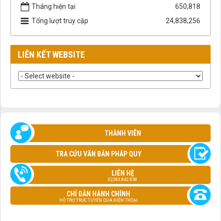
Tháng hiện tại
650,818
Tổng lượt truy cập
24,838,256
LIÊN KẾT WEBSITE
THÀNH VIÊN
TRA CỨU VĂN BẢN PHÁP QUY
LIÊN HỆ
02383.842.858
CHỈ DẪN HÀNH CHÍNH
HỖ TRỢ TRỰC TUYẾN QUA ĐIỆN THOẠI