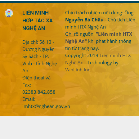
Chịu trách nhiệm nội dung: Ông
LIÊN MINH
Nguyễn Bá Châu
- Chủ tịch Liên
HỢP TÁC XÃ
minh HTX Nghệ An
NGHỆ AN
Ghi rõ nguồn:
"Liên minh HTX
Nghệ An"
khi phát hành thông
Địa chỉ: Số 13 -
tin từ trang này.
Đường Nguyễn
Copyright 2019
Liên minh HTX
Sỹ Sách - TP.
Nghệ An
- Technology by
Vinh - tỉnh Nghệ
VanLinh Inc.
An.
Điện thoại và
Fax:
02383.842.858
Email:
lmhtx@nghean.gov.vn