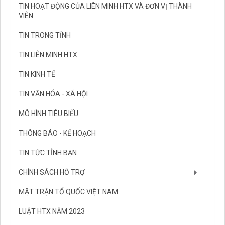
TIN HOẠT ĐỘNG CỦA LIÊN MINH HTX VÀ ĐƠN VỊ THÀNH
VIÊN
TIN TRONG TỈNH
TIN LIÊN MINH HTX
TIN KINH TẾ
TIN VĂN HÓA - XÃ HỘI
MÔ HÌNH TIÊU BIỂU
THÔNG BÁO - KẾ HOẠCH
TIN TỨC TỈNH BẠN
CHÍNH SÁCH HỖ TRỢ
MẶT TRẬN TỔ QUỐC VIỆT NAM
LUẬT HTX NĂM 2023