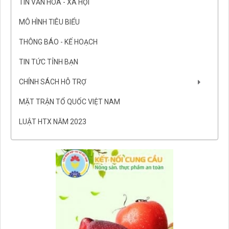
TIN VĂN HÓA - XÃ HỘI
MÔ HÌNH TIÊU BIỂU
THÔNG BÁO - KẾ HOẠCH
TIN TỨC TỈNH BẠN
CHÍNH SÁCH HỖ TRỢ
MẶT TRẬN TỔ QUỐC VIỆT NAM
LUẬT HTX NĂM 2023