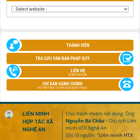
THÀNH VIÊN
TRA CỨU VĂN BẢN PHÁP QUY
LIÊN HỆ
02383.842.858
CHỈ DẪN HÀNH CHÍNH
HỖ TRỢ TRỰC TUYẾN QUA ĐIỆN THOẠI
Chịu trách nhiệm nội dung: Ông
LIÊN MINH
Nguyễn Bá Châu
- Chủ tịch Liên
HỢP TÁC XÃ
minh HTX Nghệ An
NGHỆ AN
Ghi rõ nguồn:
"Liên minh HTX