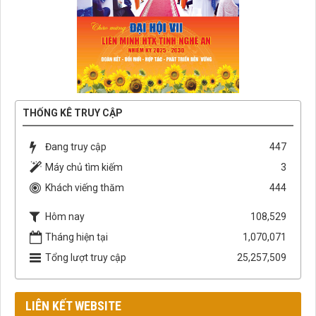
THỐNG KÊ TRUY CẬP
Đang truy cập
447
Máy chủ tìm kiếm
3
Khách viếng thăm
444
Hôm nay
108,529
Tháng hiện tại
1,070,071
Tổng lượt truy cập
25,257,509
LIÊN KẾT WEBSITE