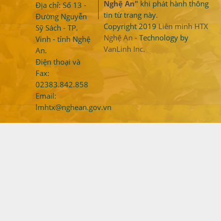
Nghệ An"
khi phát hành thông
Địa chỉ: Số 13 -
tin từ trang này.
Đường Nguyễn
Copyright 2019
Liên minh HTX
Sỹ Sách - TP.
Nghệ An
- Technology by
Vinh - tỉnh Nghệ
VanLinh Inc.
An.
Điện thoại và
Fax:
02383.842.858
Email:
lmhtx@nghean.gov.vn