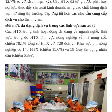
12,7% so với đầu nhiệm kỳ
). Các HTX đã từng bước phát huy
nội lực, thúc đẩy sản xuất kinh doanh, nâng cao chất lượng dịch
vụ, mở rộng thị trường
, đáp ứng tốt hơn các nhu cầu cung cấp
dịch vụ cho thành viên.
Đổi mới, đa dạng dịch vụ trong các lĩnh vực sản xuất
Các HTX trong tỉnh hoạt động đa dạng về ngành nghề, lĩnh
vực, trong đó HTX lĩnh vực nông nghiệp vẫn là nòng cốt,
chiếm 78,1% tổng số HTX với 729 đơn vị. Khu vực phi nông
nghiệp có 146 HTX (chiếm 15,6%) và 59 Quỹ tín dụng nhân
dân (chiếm 6,3%).