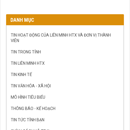
DANH MỤC
TIN HOẠT ĐỘNG CỦA LIÊN MINH HTX VÀ ĐƠN VỊ THÀNH
VIÊN
TIN TRONG TỈNH
TIN LIÊN MINH HTX
TIN KINH TẾ
TIN VĂN HÓA - XÃ HỘI
MÔ HÌNH TIÊU BIỂU
THÔNG BÁO - KẾ HOẠCH
TIN TỨC TỈNH BẠN