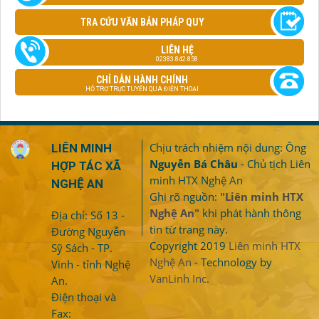
TRA CỨU VĂN BẢN PHÁP QUY
LIÊN HỆ
02383.842.858
CHỈ DẪN HÀNH CHÍNH
HỖ TRỢ TRỰC TUYẾN QUA ĐIỆN THOẠI
Chịu trách nhiệm nội dung: Ông
LIÊN MINH
Nguyễn Bá Châu
- Chủ tịch Liên
HỢP TÁC XÃ
minh HTX Nghệ An
NGHỆ AN
Ghi rõ nguồn:
"Liên minh HTX
Nghệ An"
khi phát hành thông
Địa chỉ: Số 13 -
tin từ trang này.
Đường Nguyễn
Copyright 2019
Liên minh HTX
Sỹ Sách - TP.
Nghệ An
- Technology by
Vinh - tỉnh Nghệ
VanLinh Inc.
An.
Điện thoại và
Fax: