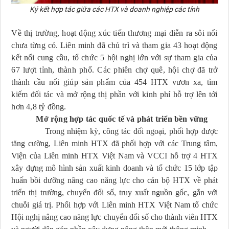
Ký kết hợp tác giữa các HTX và doanh nghiệp các tỉnh
Về thị trường, hoạt động xúc tiến thương mại diễn ra sôi nổi
chưa từng có. Liên minh đã chủ trì và tham gia 43 hoạt động
kết nối cung cầu, tổ chức 5 hội nghị lớn với sự tham gia của
67 lượt tỉnh, thành phố. Các phiên chợ quê, hội chợ đã trở
thành cầu nối giúp sản phẩm của 454 HTX vươn xa, tìm
kiếm đối tác và mở rộng thị phần với kinh phí hỗ trợ lên tới
hơn 4,8 tỷ đồng.
Mở rộng hợp tác quốc tế và phát triển bền vững
Trong nhiệm kỳ, công tác đối ngoại, phối hợp được
tăng cường, Liên minh HTX đã phối hợp với các Trung tâm,
Viện của Liên minh HTX Việt Nam và VCCI hỗ trợ 4 HTX
xây dựng mô hình sản xuất kinh doanh và tổ chức 15 lớp tập
huấn bồi dưỡng nâng cao năng lực cho cán bộ HTX về phát
triển thị trường, chuyển đổi số, truy xuất nguồn gốc, gắn với
chuỗi giá trị. Phối hợp với Liên minh HTX Việt Nam tổ chức
Hội nghị
nâng cao năng lực chuyển đổi số cho thành viên HTX