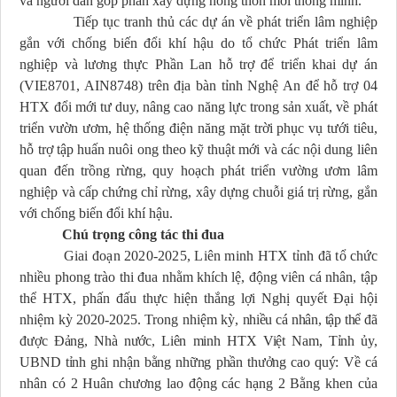
và người dân góp phần xây dựng nông thôn mới thông minh.
Tiếp tục tranh thủ các dự án về phát triển lâm nghiệp
gắn với chống biến đổi khí hậu do tổ chức Phát triển lâm
nghiệp và lương thực Phần Lan hỗ trợ để triển khai dự án
(VIE8701, AIN8748) trên địa bàn tỉnh Nghệ An để hỗ trợ 04
HTX đổi mới tư duy, nâng cao năng lực trong sản xuất, về phát
triển vườn ươm, hệ thống điện năng mặt trời phục vụ tưới tiêu,
hỗ trợ tập huấn nuôi ong theo kỹ thuật mới và các nội dung liên
quan đến trồng rừng, quy hoạch phát triển vường ươm lâm
nghiệp và cấp chứng chỉ rừng, xây dựng chuỗi giá trị rừng, gắn
với chống biến đổi khí hậu.
Chú trọng công tác thi đua
Giai đoạn 2020-2025, Liên minh HTX tỉnh đã t
ổ chức
nhiều phong trào thi đua nhằm khích lệ, động viên cá nhân, tập
thể HTX, phấn đấu thực hiện thắng lợi Nghị quyết Đại hội
nhiệm kỳ 2020-2025. Trong nhiệm kỳ,
nhiều cá nhân, tập thể đã
được Đảng, Nhà nước, Liên minh HTX Việt Nam, Tỉnh ủy,
UBND tỉnh ghi nhận bằng những phần thưởng cao quý: Về c
á
nhân có 2
Huân chương lao động các hạng 2 Bằng khen của