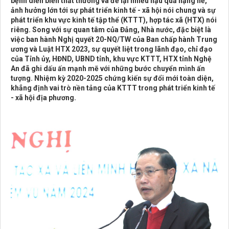
bệnh diễn biến thất thường và để lại nhiều hậu quả nặng nề,
ảnh hưởng lớn tới sự phát triển kinh tế - xã hội nói chung và sự
phát triển khu vực kinh tế tập thể (KTTT), hợp tác xã (HTX) nói
riêng. Song với sự quan tâm của Đảng, Nhà nước, đặc biệt là
việc ban hành Nghị quyết 20-NQ/TW của Ban chấp hành Trung
ương và Luật HTX 2023, sự quyết liệt trong lãnh đạo, chỉ đạo
của Tỉnh ủy, HĐND, UBND tỉnh, khu vực KTTT, HTX tỉnh Nghệ
An đã ghi dấu ấn mạnh mẽ với những bước chuyển mình ấn
tượng. Nhiệm kỳ 2020-2025 chứng kiến sự đổi mới toàn diện,
khẳng định vai trò nền tảng của KTTT trong phát triển kinh tế
- xã hội địa phương.