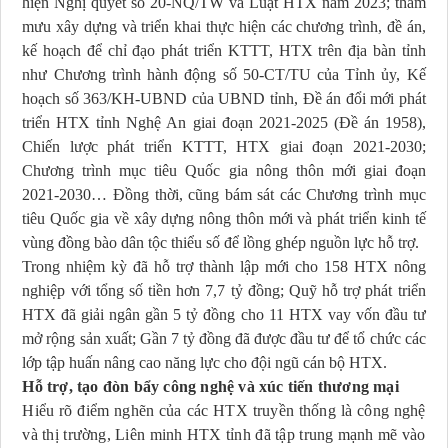
hiện Nghị quyết số 20-NQ/TW và Luật HTX năm 2023; tham
mưu xây dựng và triển khai thực hiện các chương trình, đề án,
kế hoạch để chỉ đạo phát triển KTTT, HTX trên địa bàn tỉnh
như Chương trình hành động số 50-CT/TU của Tỉnh ủy, Kế
hoạch số 363/KH-UBND của UBND tỉnh, Đề án đổi mới phát
triển HTX tỉnh Nghệ An giai đoạn 2021-2025 (Đề án 1958),
Chiến lược phát triển KTTT, HTX giai đoạn 2021-2030;
Chương trình mục tiêu Quốc gia nông thôn mới giai đoạn
2021-2030… Đồng thời, cũng bám sát các Chương trình mục
tiêu Quốc gia về xây dựng nông thôn mới và phát triển kinh tế
vùng đồng bào dân tộc thiểu số để lồng ghép nguồn lực hỗ trợ.
Trong nhiệm kỳ đã hỗ trợ thành lập mới cho 158 HTX nông
nghiệp với tổng số tiền hơn 7,7 tỷ đồng; Quỹ hỗ trợ phát triển
HTX đã giải ngân gần 5 tỷ đồng cho 11 HTX vay vốn đầu tư
mở rộng sản xuất; Gần 7 tỷ đồng đã được đầu tư để tổ chức các
lớp tập huấn nâng cao năng lực cho đội ngũ cán bộ HTX.
Hỗ trợ, tạo đòn bẩy công nghệ và xúc tiến thương mại
Hiểu rõ điểm nghẽn của các HTX truyền thống là công nghệ
và thị trường, Liên minh HTX tỉnh đã tập trung mạnh mẽ vào