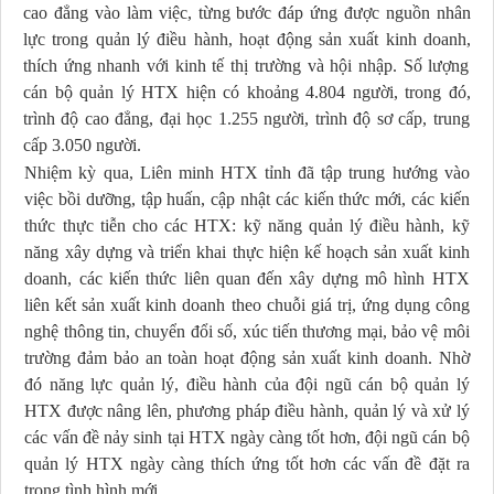
cao đẳng vào làm việc, từng bước đáp ứng được nguồn nhân
lực trong quản lý điều hành, hoạt động sản xuất kinh doanh,
thích ứng nhanh với kinh tế thị trường và hội nhập. Số lượng
cán bộ quản lý HTX
hiện có
khoảng 4.804 người, trong đó
,
trình độ cao đẳng, đại học 1.255 người
,
trình độ sơ cấp, trung
cấp 3.050 người.
Nhiệm kỳ qua, Liên minh HTX tỉnh đã tập trung hướng vào
việc bồi dưỡng, tập huấn, cập nhật các kiến thức mới, các kiến
thức thực tiễn cho các HTX: kỹ năng quản lý điều hành, kỹ
năng xây dựng và triển khai thực hiện kế hoạch sản xuất kinh
doanh, các kiến thức liên quan đến xây dựng mô hình HTX
liên kết sản xuất kinh doanh theo chuỗi giá trị, ứng dụng công
nghệ thông tin, chuyển đổi số, xúc tiến thương mại, bảo vệ môi
trường đảm bảo an toàn hoạt động sản xuất kinh doanh. Nhờ
đó năng lực quản lý, điều hành của đội ngũ cán bộ quản lý
HTX được nâng lên, phương pháp điều hành, quản lý và xử lý
các vấn đề nảy sinh tại HTX ngày càng tốt hơn, đội ngũ cán bộ
quản lý HTX ngày càng thích ứng tốt hơn các vấn đề đặt ra
trong tình hình mới.