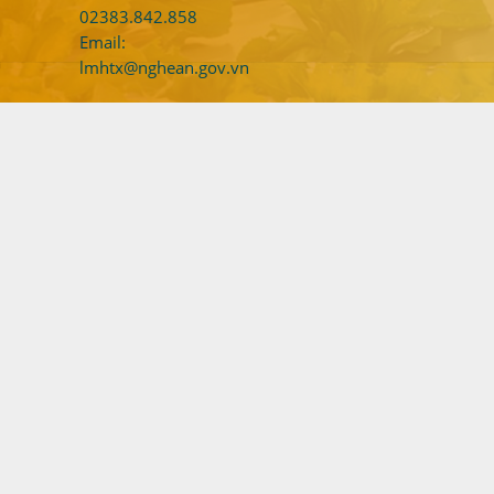
02383.842.858
Email:
lmhtx@nghean.gov.vn