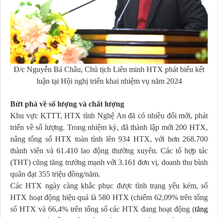
Đ/c Nguyễn Bá Châu, Chủ tịch Liên minh HTX phát biểu kết
luận tại Hội nghị triển khai nhiệm vụ năm 2024
Bứt phá về số lượng và chất lượng
Khu vực KTTT, HTX tỉnh Nghệ An đã có nhiều đổi mới, phát
triển về số lượng. Trong nhiệm kỳ, đã thành lập mới 200 HTX,
nâng tổng số HTX toàn tỉnh lên 934 HTX, với hơn 268.700
thành viên và 61.410 lao động thường xuyên. Các tổ hợp tác
(THT) cũng tăng trưởng mạnh với 3.161 đơn vị, doanh thu bình
quân đạt 355 triệu đồng/năm.
Các HTX ngày càng khắc phục được tình trạng yếu kém, số
HTX hoạt động hiệu quả là 580 HTX (chiếm 62,09% trên tổng
số HTX và 66,4% trên tổng số các HTX đang hoạt động (
tăng