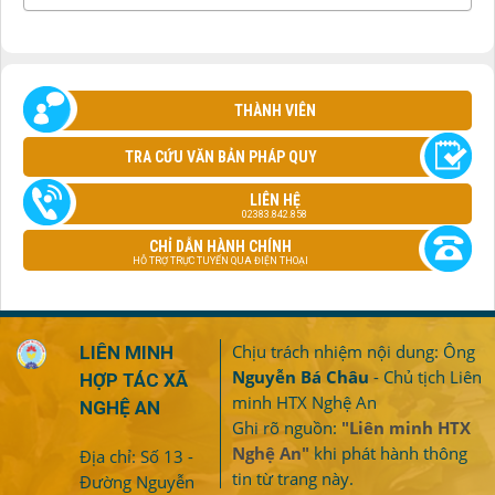
THÀNH VIÊN
TRA CỨU VĂN BẢN PHÁP QUY
LIÊN HỆ
02383.842.858
CHỈ DẪN HÀNH CHÍNH
HỖ TRỢ TRỰC TUYẾN QUA ĐIỆN THOẠI
Chịu trách nhiệm nội dung: Ông
LIÊN MINH
Nguyễn Bá Châu
- Chủ tịch Liên
HỢP TÁC XÃ
minh HTX Nghệ An
NGHỆ AN
Ghi rõ nguồn:
"Liên minh HTX
Nghệ An"
khi phát hành thông
Địa chỉ: Số 13 -
tin từ trang này.
Đường Nguyễn