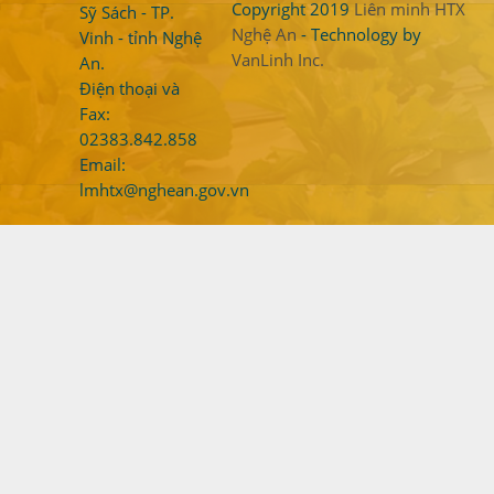
Copyright 2019
Liên minh HTX
Sỹ Sách - TP.
Nghệ An
- Technology by
Vinh - tỉnh Nghệ
VanLinh Inc.
An.
Điện thoại và
Fax:
02383.842.858
Email:
lmhtx@nghean.gov.vn