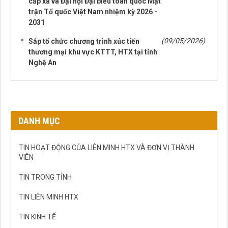
cấp xã và Đại hội Đại biểu toàn quốc Mặt
trận Tổ quốc Việt Nam nhiệm kỳ 2026 -
2031
(09/05/2026)
Sắp tổ chức chương trình xúc tiến
thương mại khu vực KTTT, HTX tại tỉnh
Nghệ An
DANH MỤC
TIN HOẠT ĐỘNG CỦA LIÊN MINH HTX VÀ ĐƠN VỊ THÀNH
VIÊN
TIN TRONG TỈNH
TIN LIÊN MINH HTX
TIN KINH TẾ