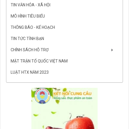
TIN VĂN HÓA - XÃ HỘI
MÔ HÌNH TIÊU BIỂU
THÔNG BÁO - KẾ HOẠCH
TIN TỨC TỈNH BẠN
CHÍNH SÁCH HỖ TRỢ
MẶT TRẬN TỔ QUỐC VIỆT NAM
LUẬT HTX NĂM 2023