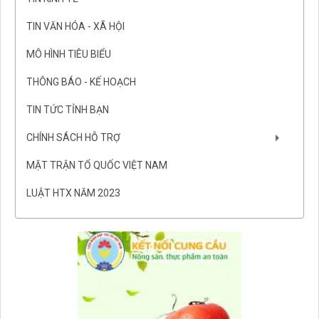
TIN VĂN HÓA - XÃ HỘI
MÔ HÌNH TIÊU BIỂU
THÔNG BÁO - KẾ HOẠCH
TIN TỨC TỈNH BẠN
CHÍNH SÁCH HỖ TRỢ
MẶT TRẬN TỔ QUỐC VIỆT NAM
LUẬT HTX NĂM 2023