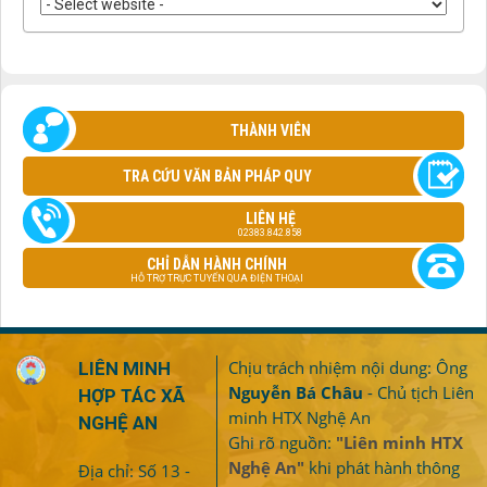
THÀNH VIÊN
TRA CỨU VĂN BẢN PHÁP QUY
LIÊN HỆ
02383.842.858
CHỈ DẪN HÀNH CHÍNH
HỖ TRỢ TRỰC TUYẾN QUA ĐIỆN THOẠI
Chịu trách nhiệm nội dung: Ông
LIÊN MINH
Nguyễn Bá Châu
- Chủ tịch Liên
HỢP TÁC XÃ
minh HTX Nghệ An
NGHỆ AN
Ghi rõ nguồn:
"Liên minh HTX
Nghệ An"
khi phát hành thông
Địa chỉ: Số 13 -