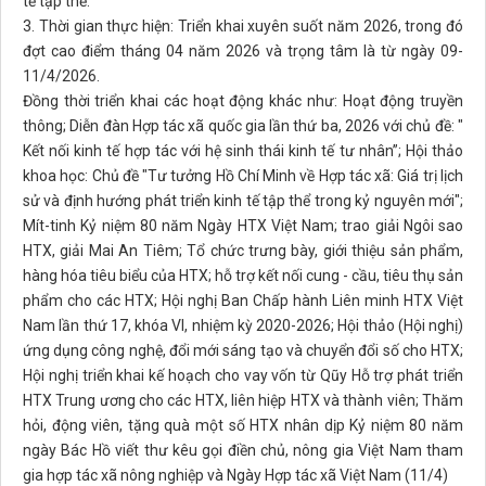
tế tập thể.
3. Thời gian thực hiện: Triển khai xuyên suốt năm 2026, trong đó
đợt cao điểm tháng 04 năm 2026 và trọng tâm là từ ngày 09-
11/4/2026.
Đồng thời triển khai các hoạt động khác như: Hoạt động truyền
thông; Diễn đàn Hợp tác xã quốc gia lần thứ ba, 2026 với chủ đề: "
Kết nối kinh tế hợp tác với hệ sinh thái kinh tế tư nhân”; Hội thảo
khoa học: Chủ đề "Tư tưởng Hồ Chí Minh về Hợp tác xã: Giá trị lịch
sử và định hướng phát triển kinh tế tập thể trong kỷ nguyên mới";
Mít-tinh Kỷ niệm 80 năm Ngày HTX Việt Nam; trao giải Ngôi sao
HTX, giải Mai An Tiêm; Tổ chức trưng bày, giới thiệu sản phẩm,
hàng hóa tiêu biểu của HTX; hỗ trợ kết nối cung - cầu, tiêu thụ sản
phẩm cho các HTX; Hội nghị Ban Chấp hành Liên minh HTX Việt
Nam lần thứ 17, khóa VI, nhiệm kỳ 2020-2026; Hội thảo (Hội nghị)
ứng dụng công nghệ, đổi mới sáng tạo và chuyển đổi số cho HTX;
Hội nghị triển khai kế hoạch cho vay vốn từ Qũy Hỗ trợ phát triển
HTX Trung ương cho các HTX, liên hiệp HTX và thành viên; Thăm
hỏi, động viên, tặng quà một số HTX nhân dịp Kỷ niệm 80 năm
ngày Bác Hồ viết thư kêu gọi điền chủ, nông gia Việt Nam tham
gia hợp tác xã nông nghiệp và Ngày Hợp tác xã Việt Nam (11/4)