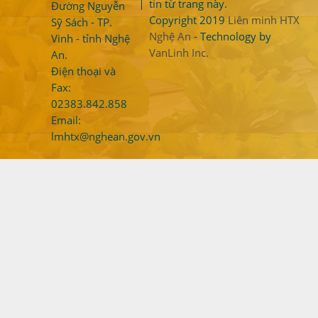
tin từ trang này.
Đường Nguyễn
Copyright 2019
Liên minh HTX
Sỹ Sách - TP.
Nghệ An
- Technology by
Vinh - tỉnh Nghệ
VanLinh Inc.
An.
Điện thoại và
Fax:
02383.842.858
Email:
lmhtx@nghean.gov.vn