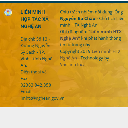
Chịu trách nhiệm nội dung: Ông
LIÊN MINH
Nguyễn Bá Châu
- Chủ tịch Liên
HỢP TÁC XÃ
minh HTX Nghệ An
NGHỆ AN
Ghi rõ nguồn:
"Liên minh HTX
Nghệ An"
khi phát hành thông
Địa chỉ: Số 13 -
tin từ trang này.
Đường Nguyễn
Copyright 2019
Liên minh HTX
Sỹ Sách - TP.
Nghệ An
- Technology by
Vinh - tỉnh Nghệ
VanLinh Inc.
An.
Điện thoại và
Fax:
02383.842.858
Email:
lmhtx@nghean.gov.vn