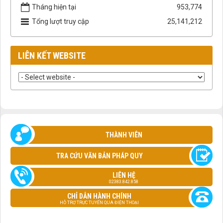
Tháng hiện tại
953,774
Tổng lượt truy cập
25,141,212
LIÊN KẾT WEBSITE
THÀNH VIÊN
TRA CỨU VĂN BẢN PHÁP QUY
LIÊN HỆ
02383.842.858
CHỈ DẪN HÀNH CHÍNH
HỖ TRỢ TRỰC TUYẾN QUA ĐIỆN THOẠI