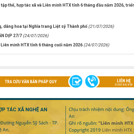
 tập thể, hợp tác xã và Liên minh HTX tỉnh 6 tháng đầu năm 2026, triể
, dâng hoa tại Nghĩa trang Liệt sỹ Thành phố
(21/07/2026)
N DỊP 27/7
(24/07/2026)
Liên minh HTX tỉnh 6 tháng cuối năm 2026
(24/07/2026)
LIÊN HỆ
TRA CỨU VĂN BẢN PHÁP QUY
02383.842.858
Chịu trách nhiệm nội dung: Ôn
ỢP TÁC XÃ NGHỆ AN
An
- Đường Nguyễn Sỹ Sách - TP.
Ghi rõ nguồn:
"Liên minh HTX
ệ An.
Copyright 2019
Liên minh HTX