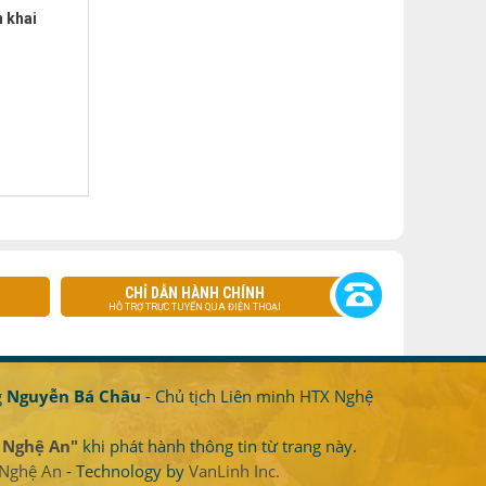
n khai
CHỈ DẪN HÀNH CHÍNH
HỖ TRỢ TRỰC TUYẾN QUA ĐIỆN THOẠI
g
Nguyễn Bá Châu
- Chủ tịch Liên minh HTX Nghệ
 Nghệ An"
khi phát hành thông tin từ trang này.
 Nghệ An
- Technology by
VanLinh Inc.