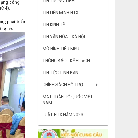
TIN TRONG TỈNH
 dụng công
hứ 4).
TIN LIÊN MINH HTX
ng phát triển
TIN KINH TẾ
àng hóa.
TIN VĂN HÓA - XÃ HỘI
MÔ HÌNH TIÊU BIỂU
THÔNG BÁO - KẾ HOẠCH
TIN TỨC TỈNH BẠN
CHÍNH SÁCH HỖ TRỢ
MẶT TRẬN TỔ QUỐC VIỆT
NAM
LUẬT HTX NĂM 2023