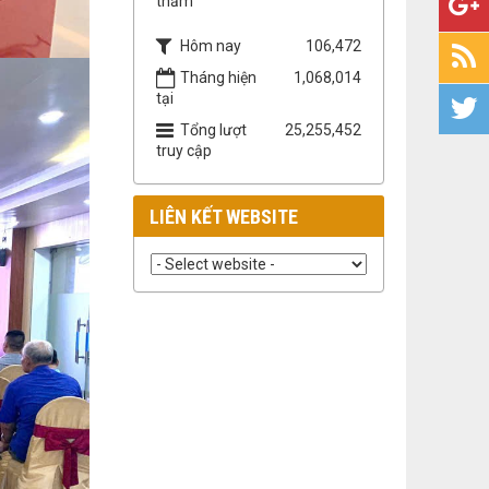
thăm
Hôm nay
106,472
Tháng hiện
1,068,014
tại
Tổng lượt
25,255,452
truy cập
LIÊN KẾT WEBSITE