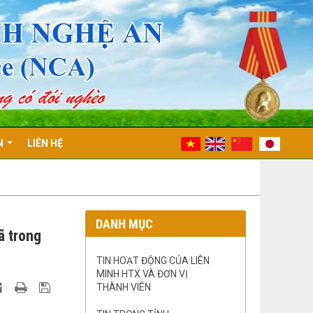
N
LIÊN HỆ
DANH MỤC
ã trong
TIN HOẠT ĐỘNG CỦA LIÊN
MINH HTX VÀ ĐƠN VỊ
THÀNH VIÊN