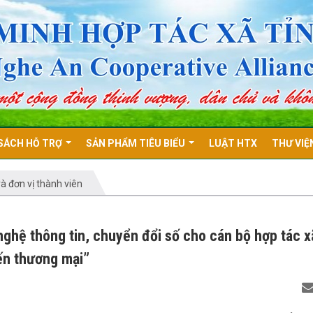
SÁCH HỖ TRỢ
SẢN PHẨM TIÊU BIỂU
LUẬT HTX
THƯ VIỆ
à đơn vị thành viên
hệ thông tin, chuyển đổi số cho cán bộ hợp tác x
iến thương mại”