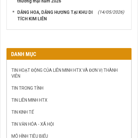
thương mại năm 2026
(14/05/2026)
DÂNG HOA, DÂNG HƯƠNG TẠI KHU DI
TÍCH KIM LIÊN
DANH MỤC
TIN HOẠT ĐỘNG CỦA LIÊN MINH HTX VÀ ĐƠN VỊ THÀNH
VIÊN
TIN TRONG TỈNH
TIN LIÊN MINH HTX
TIN KINH TẾ
TIN VĂN HÓA - XÃ HỘI
MÔ HÌNH TIÊU BIỂU