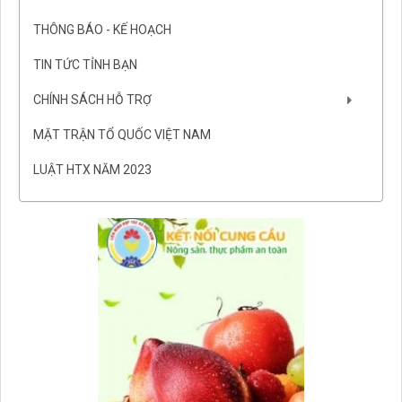
THÔNG BÁO - KẾ HOẠCH
TIN TỨC TỈNH BẠN
CHÍNH SÁCH HỖ TRỢ
MẶT TRẬN TỔ QUỐC VIỆT NAM
LUẬT HTX NĂM 2023