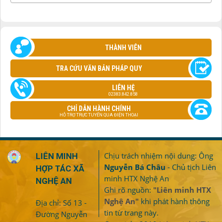
THÀNH VIÊN
TRA CỨU VĂN BẢN PHÁP QUY
LIÊN HỆ
02383.842.858
CHỈ DẪN HÀNH CHÍNH
HỖ TRỢ TRỰC TUYẾN QUA ĐIỆN THOẠI
Chịu trách nhiệm nội dung: Ông
LIÊN MINH
Nguyễn Bá Châu
- Chủ tịch Liên
HỢP TÁC XÃ
minh HTX Nghệ An
NGHỆ AN
Ghi rõ nguồn:
"Liên minh HTX
Nghệ An"
khi phát hành thông
Địa chỉ: Số 13 -
tin từ trang này.
Đường Nguyễn