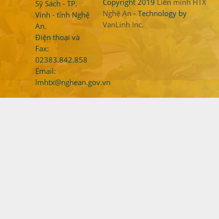
Copyright 2019
Liên minh HTX
Sỹ Sách - TP.
Nghệ An
- Technology by
Vinh - tỉnh Nghệ
VanLinh Inc.
An.
Điện thoại và
Fax:
02383.842.858
Email:
lmhtx@nghean.gov.vn