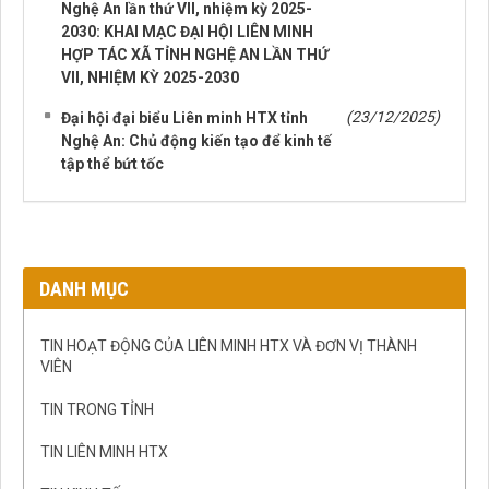
Nghệ An lần thứ VII, nhiệm kỳ 2025-
2030: KHAI MẠC ĐẠI HỘI LIÊN MINH
HỢP TÁC XÃ TỈNH NGHỆ AN LẦN THỨ
VII, NHIỆM KỲ 2025-2030
(23/12/2025)
Đại hội đại biểu Liên minh HTX tỉnh
Nghệ An: Chủ động kiến tạo để kinh tế
tập thể bứt tốc
DANH MỤC
TIN HOẠT ĐỘNG CỦA LIÊN MINH HTX VÀ ĐƠN VỊ THÀNH
VIÊN
TIN TRONG TỈNH
TIN LIÊN MINH HTX