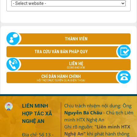
THÀNH VIÊN
TRA CỨU VĂN BẢN PHÁP QUY
LIÊN HỆ
02383.842.858
CHỈ DẪN HÀNH CHÍNH
HỖ TRỢ TRỰC TUYẾN QUA ĐIỆN THOẠI
Chịu trách nhiệm nội dung: Ông
LIÊN MINH
Nguyễn Bá Châu
- Chủ tịch Liên
HỢP TÁC XÃ
minh HTX Nghệ An
NGHỆ AN
Ghi rõ nguồn:
"Liên minh HTX
Nghệ An"
khi phát hành thông
Địa chỉ: Số 13 -