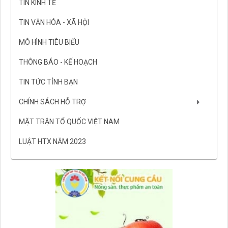
TIN KINH TẾ
TIN VĂN HÓA - XÃ HỘI
MÔ HÌNH TIÊU BIỂU
THÔNG BÁO - KẾ HOẠCH
TIN TỨC TỈNH BẠN
CHÍNH SÁCH HỖ TRỢ
MẶT TRẬN TỔ QUỐC VIỆT NAM
LUẬT HTX NĂM 2023