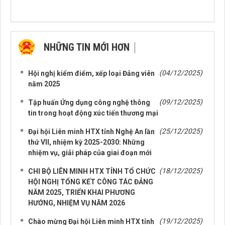
NHỮNG TIN MỚI HƠN
NHỮNG TIN CŨ HƠN
(04/12/2025)
Hội nghị kiểm điểm, xếp loại Đảng viên
năm 2025
(09/12/2025)
Tập huấn Ứng dụng công nghệ thông
tin trong hoạt động xúc tiến thương mại
(25/12/2025)
Đại hội Liên minh HTX tỉnh Nghệ An lần
thứ VII, nhiệm kỳ 2025-2030: Những
nhiệm vụ, giải pháp của giai đoạn mới
(18/12/2025)
CHI BỘ LIÊN MINH HTX TỈNH TỔ CHỨC
HỘI NGHỊ TỔNG KẾT CÔNG TÁC ĐẢNG
NĂM 2025, TRIỂN KHAI PHƯƠNG
HƯỚNG, NHIỆM VỤ NĂM 2026
(19/12/2025)
Chào mừng Đại hội Liên minh HTX tỉnh