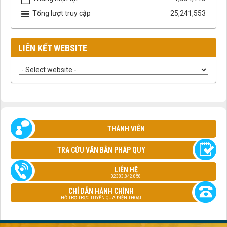
Tổng lượt truy cập
25,241,553
LIÊN KẾT WEBSITE
THÀNH VIÊN
TRA CỨU VĂN BẢN PHÁP QUY
LIÊN HỆ
02383.842.858
CHỈ DẪN HÀNH CHÍNH
HỖ TRỢ TRỰC TUYẾN QUA ĐIỆN THOẠI