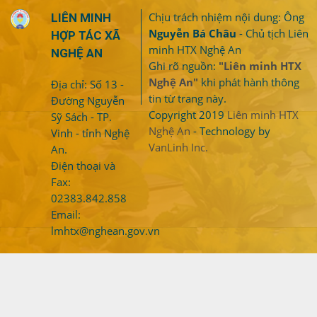
Chịu trách nhiệm nội dung: Ông
LIÊN MINH
Nguyễn Bá Châu
- Chủ tịch Liên
HỢP TÁC XÃ
minh HTX Nghệ An
NGHỆ AN
Ghi rõ nguồn:
"Liên minh HTX
Nghệ An"
khi phát hành thông
Địa chỉ: Số 13 -
tin từ trang này.
Đường Nguyễn
Copyright 2019
Liên minh HTX
Sỹ Sách - TP.
Nghệ An
- Technology by
Vinh - tỉnh Nghệ
VanLinh Inc.
An.
Điện thoại và
Fax:
02383.842.858
Email:
lmhtx@nghean.gov.vn