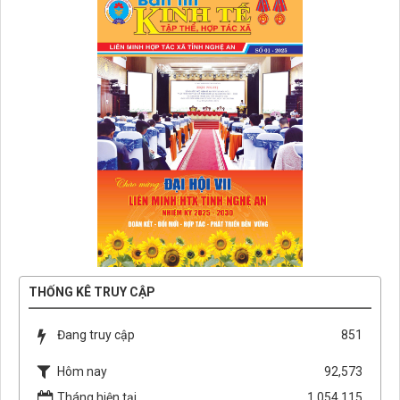
THỐNG KÊ TRUY CẬP
Đang truy cập
851
Hôm nay
92,573
Tháng hiện tại
1,054,115