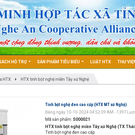
SÁCH HỖ TRỢ
SẢN PHẨM TIÊU BIỂU
LUẬT HTX
THƯ VIỆ
a HTX
HTX tinh bột nghệ miền Tây xứ Nghệ
Tinh bột nghệ đen cao cấp (HTX MT xứ Nghệ)
Đăng ngày 10-10-2024 04:52:09 AM - 1397 Lượ
Mã sản phẩm:
S000021
HTX tinh bột nghệ miền Tây xứ Nghệ (TX Thái
Tinh bột nghệ đen cao cấp