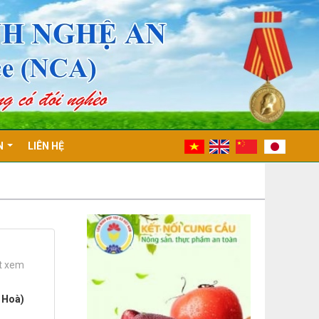
N
LIÊN HỆ
t xem
 Hoà)