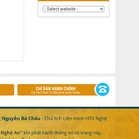
CHỈ DẪN HÀNH CHÍNH
HỖ TRỢ TRỰC TUYẾN QUA ĐIỆN THOẠI
g
Nguyễn Bá Châu
- Chủ tịch Liên minh HTX Nghệ
 Nghệ An"
khi phát hành thông tin từ trang này.