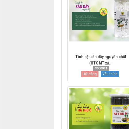
Tinh bột sắn dây nguyên chất
(HTX MT xứ...
S000024
Hết hàng
Yêu thích