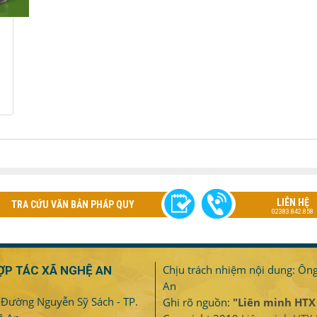
LIÊN HỆ
TRA CỨU VĂN BẢN PHÁP QUY
02383.842.858
Chịu trách nhiệm nội dung: Ôn
ỢP TÁC XÃ NGHỆ AN
An
- Đường Nguyễn Sỹ Sách - TP.
Ghi rõ nguồn:
"Liên minh HTX