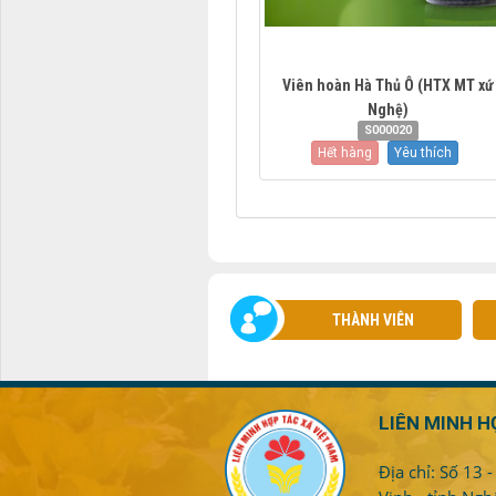
Viên hoàn Hà Thủ Ô (HTX MT xứ
Nghệ)
S000020
Hết hàng
Yêu thích
THÀNH VIÊN
LIÊN MINH H
Địa chỉ: Số 13 