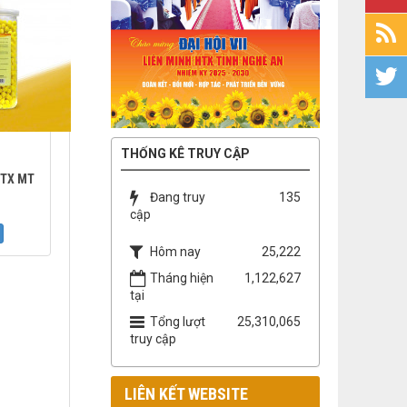
THỐNG KÊ TRUY CẬP
HTX MT
Đang truy
135
cập
Hôm nay
25,222
Tháng hiện
1,122,627
tại
Tổng lượt
25,310,065
truy cập
LIÊN KẾT WEBSITE