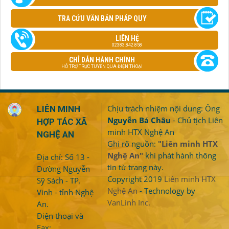
TRA CỨU VĂN BẢN PHÁP QUY
LIÊN HỆ
02383.842.858
CHỈ DẪN HÀNH CHÍNH
HỖ TRỢ TRỰC TUYẾN QUA ĐIỆN THOẠI
Chịu trách nhiệm nội dung: Ông
LIÊN MINH
Nguyễn Bá Châu
- Chủ tịch Liên
HỢP TÁC XÃ
minh HTX Nghệ An
NGHỆ AN
Ghi rõ nguồn:
"Liên minh HTX
Nghệ An"
khi phát hành thông
Địa chỉ: Số 13 -
tin từ trang này.
Đường Nguyễn
Copyright 2019
Liên minh HTX
Sỹ Sách - TP.
Nghệ An
- Technology by
Vinh - tỉnh Nghệ
VanLinh Inc.
An.
Điện thoại và
Fax: