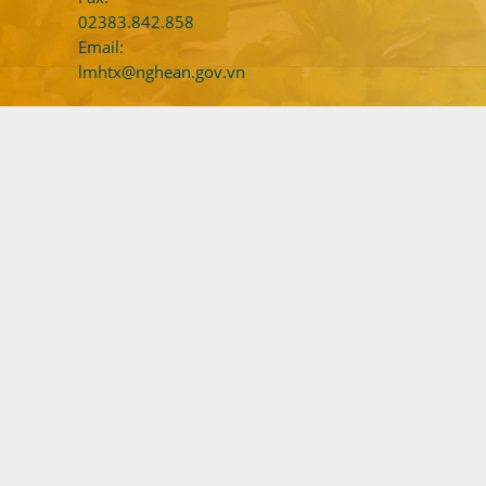
02383.842.858
Email:
lmhtx@nghean.gov.vn