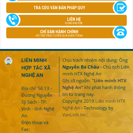
TRA CỨU VĂN BẢN PHÁP QUY
LIÊN HỆ
02383.842.858
CHỈ DẪN HÀNH CHÍNH
HỖ TRỢ TRỰC TUYẾN QUA ĐIỆN THOẠI
Chịu trách nhiệm nội dung: Ông
LIÊN MINH
Nguyễn Bá Châu
- Chủ tịch Liên
HỢP TÁC XÃ
minh HTX Nghệ An
NGHỆ AN
Ghi rõ nguồn:
"Liên minh HTX
Nghệ An"
khi phát hành thông
Địa chỉ: Số 13 -
tin từ trang này.
Đường Nguyễn
Copyright 2019
Liên minh HTX
Sỹ Sách - TP.
Nghệ An
- Technology by
Vinh - tỉnh Nghệ
VanLinh Inc.
An.
Điện thoại và
Fax: