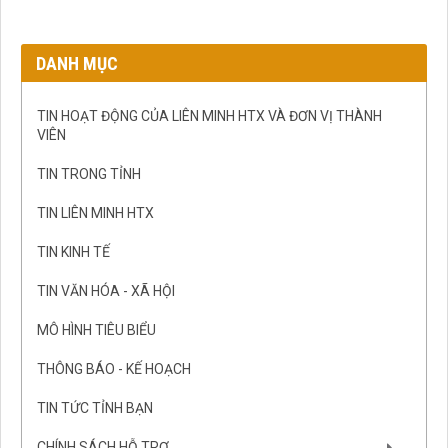
DANH MỤC
TIN HOẠT ĐỘNG CỦA LIÊN MINH HTX VÀ ĐƠN VỊ THÀNH
VIÊN
TIN TRONG TỈNH
TIN LIÊN MINH HTX
TIN KINH TẾ
TIN VĂN HÓA - XÃ HỘI
MÔ HÌNH TIÊU BIỂU
THÔNG BÁO - KẾ HOẠCH
TIN TỨC TỈNH BẠN
CHÍNH SÁCH HỖ TRỢ