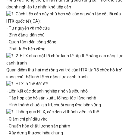
- Khu vực nông thôn, miền núi, vùng sâu vùng xa – nơi khu vực
doanh nghiệp tư nhân khó tiếp cận
Cách tiếp cận này phù hợp với các nguyên tắc cốt lõi của
HTX quốc tế (ICA):
- Tự nguyện và mở cửa
- Bình đẳng, dân chủ
- Quan tâm đến cộng đồng
- Phát triển bền vững
2. HTX như một tổ chức kinh tế tập thể nâng cao năng lực
cạnh tranh
Quan điểm thứ hai mở rộng vai trò của HTX từ “tổ chức hỗ trợ”
sang chủ thể kinh tế có năng lực cạnh tranh:
HTX là “bệ đỡ” để:
- Liên kết các doanh nghiệp nhỏ và siêu nhỏ
- Tập hợp các hộ sản xuất, tổ hợp tác, làng nghề
- Hình thành chuỗi giá trị, chuỗi cung ứng bền vững
Thông qua HTX, các đơn vị thành viên có thể:
- Giảm chi phí đầu vào
- Chuẩn hóa chất lượng sản phẩm
- Xây dựng thương hiệu chung