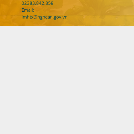
02383.842.858
Email:
lmhtx@nghean.gov.vn