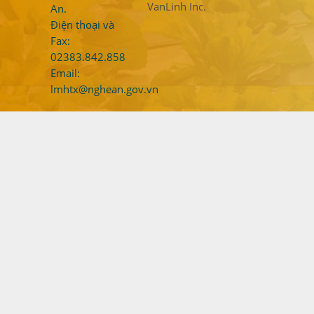
VanLinh Inc.
An.
Điện thoại và
Fax:
02383.842.858
Email:
lmhtx@nghean.gov.vn