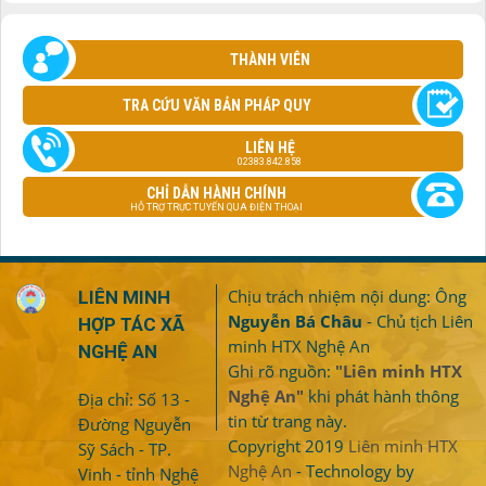
THÀNH VIÊN
TRA CỨU VĂN BẢN PHÁP QUY
LIÊN HỆ
02383.842.858
CHỈ DẪN HÀNH CHÍNH
HỖ TRỢ TRỰC TUYẾN QUA ĐIỆN THOẠI
Chịu trách nhiệm nội dung: Ông
LIÊN MINH
Nguyễn Bá Châu
- Chủ tịch Liên
HỢP TÁC XÃ
minh HTX Nghệ An
NGHỆ AN
Ghi rõ nguồn:
"Liên minh HTX
Nghệ An"
khi phát hành thông
Địa chỉ: Số 13 -
tin từ trang này.
Đường Nguyễn
Copyright 2019
Liên minh HTX
Sỹ Sách - TP.
Nghệ An
- Technology by
Vinh - tỉnh Nghệ