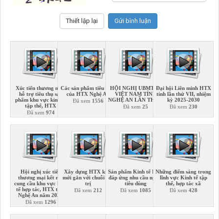
Xúc tiến thương mại,
Các sản phẩm tiêu biểu
HỘI NGHỊ UBMTTQ
Đại hội Liên minh HTX
hỗ trợ tiêu thụ sản
của HTX Nghệ An
VIỆT NAM TỈNH
tỉnh lần thứ VII, nhiệm
phẩm khu vực kinh tế
NGHỆ AN LẦN THỨ 3
kỳ 2025-2030
Đã xem
1556
tập thể, HTX
Đã xem
25
Đã xem
230
Đã xem
974
Hội nghị xúc tiến
Xây dựng HTX kiểu
Sản phẩm Kinh tế HTX
Những điểm sáng trong
thương mại kết nối
mới gắn với chuỗi giá
đáp ứng nhu cầu người
lĩnh vực Kinh tế tập
cung cầu khu vực kinh
trị
tiêu dùng
thể, hợp tác xã
tế hợp tác, HTX tỉnh
Đã xem
212
Đã xem
1085
Đã xem
428
Nghệ An năm 2022
Đã xem
1296