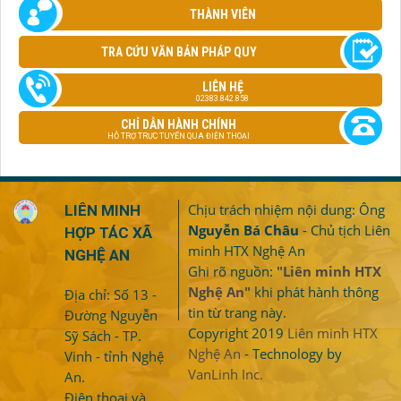
THÀNH VIÊN
TRA CỨU VĂN BẢN PHÁP QUY
LIÊN HỆ
02383.842.858
CHỈ DẪN HÀNH CHÍNH
HỖ TRỢ TRỰC TUYẾN QUA ĐIỆN THOẠI
Chịu trách nhiệm nội dung: Ông
LIÊN MINH
Nguyễn Bá Châu
- Chủ tịch Liên
HỢP TÁC XÃ
minh HTX Nghệ An
NGHỆ AN
Ghi rõ nguồn:
"Liên minh HTX
Nghệ An"
khi phát hành thông
Địa chỉ: Số 13 -
tin từ trang này.
Đường Nguyễn
Copyright 2019
Liên minh HTX
Sỹ Sách - TP.
Nghệ An
- Technology by
Vinh - tỉnh Nghệ
VanLinh Inc.
An.
Điện thoại và