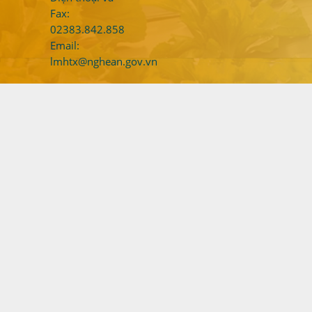
Fax:
02383.842.858
Email:
lmhtx@nghean.gov.vn