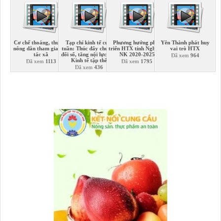
Cơ chế thoáng, thu hút
Tạp chí kinh tế cuối
Phương hướng phát
Yên Thành phát huy
nông dân tham gia hợp
tuần: Thúc đẩy chuyển
triển HTX tỉnh Nghệ An
vai trò HTX
tác xã
đổi số, tăng nội lực cho
NK 2020-2025
Đã xem
964
Kinh tế tập thể
Đã xem
1113
Đã xem
1795
Đã xem
436