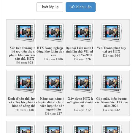
Xúc tiến thương mại,
HTX Nông nghiệp hoạt
Đại hội Liên minh HTX
Yên Thành phát huy
hỗ trợ tiêu thụ sản
động khó khăn do thiếu
tỉnh lần thứ VII, nhiệm
vai trò HTX
phẩm khu vực kinh tế
vốn
kỳ 2025-2030
Đã xem
964
tập thể, HTX
Đã xem
1286
Đã xem
226
Đã xem
972
Kinh tế tập thể, hợp tác
Nâng cao năng lực
Xây dựng HTX kiểu
Gặp mặt, biểu dương
xã - Trợ lực phát triển
chuyển đổi số cho thành
mới gắn với chuỗi giá
các Giám đốc HTX trẻ
kinh tế nông thôn
viên hợp tác xã và
trị
năm 2024
người dân
Đã xem
1148
Đã xem
212
Đã xem
932
Đã xem
227