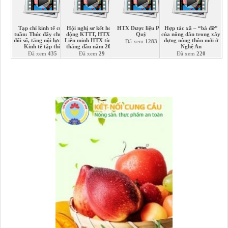
Tạp chí kinh tế cuối
Hội nghị sơ kết hoạt
HTX Dược liệu Phủ
Hợp tác xã – “bà đỡ”
tuần: Thúc đẩy chuyển
động KTTT, HTX và
Quỳ
của nông dân trong xây
đổi số, tăng nội lực cho
Liên minh HTX tỉnh 6
dựng nông thôn mới ở
Đã xem
1283
Kinh tế tập thể
tháng đầu năm 2026
Nghệ An
Đã xem
435
Đã xem
29
Đã xem
220