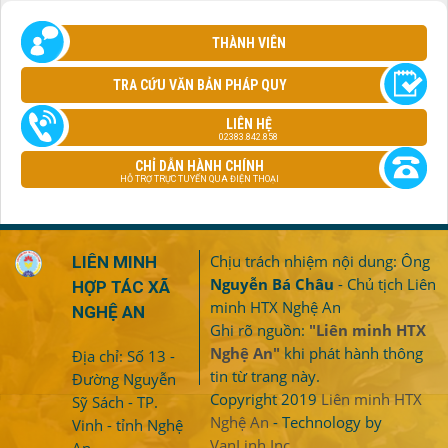
THÀNH VIÊN
TRA CỨU VĂN BẢN PHÁP QUY
LIÊN HỆ
02383.842.858
CHỈ DẪN HÀNH CHÍNH
HỖ TRỢ TRỰC TUYẾN QUA ĐIỆN THOẠI
Chịu trách nhiệm nội dung: Ông
LIÊN MINH
Nguyễn Bá Châu
- Chủ tịch Liên
HỢP TÁC XÃ
minh HTX Nghệ An
NGHỆ AN
Ghi rõ nguồn:
"Liên minh HTX
Nghệ An"
khi phát hành thông
Địa chỉ: Số 13 -
tin từ trang này.
Đường Nguyễn
Copyright 2019
Liên minh HTX
Sỹ Sách - TP.
Nghệ An
- Technology by
Vinh - tỉnh Nghệ
VanLinh Inc.