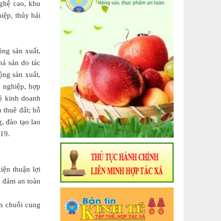
nghệ cao, khu
iệp, thủy hải
ộng sản xuất,
há sản do tác
ộng sản xuất,
 nghiệp, hợp
hộ kinh doanh
n thuê đất; hỗ
, đào tạo lao
19.
iện thuận lợi
o đảm an toàn
ạn chuỗi cung