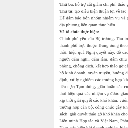
Thứ ba
, hỗ trợ cắt giảm chi phí, thá
Thứ tư
, tạo điều kiện thuận lợi về la
Để đảm bảo bốn nhóm nhiệm vụ và giả
địa phương liên quan thực hiện.
Về tổ chức thực hiện:
Chính phủ yêu cầu Bộ trưởng, Thủ tr
thành phố trực thuộc Trung ương theo 
thời, hiệu quả Nghị quyết này, đề c
người dám nghĩ, dám làm, dám chịu t
phòng, chống dịch, kết hợp tháo gỡ c
hộ kinh doanh; tuyên truyền, hướng d
định, xử lý nghiêm các trường hợp k
tiêu cực; Tạm dừng, giãn hoãn các cu
thời hiệu quả các nhiệm vụ được giao
kịp thời giải quyết các khó khăn, vư
trường hợp cán bộ, công chức gây kh
sách, giải quyết tháo gỡ khó khăn cho
Liên minh Hợp tác xã Việt Nam, Phò
Nam, các hiệp hội doanh nghiệp, hiệp