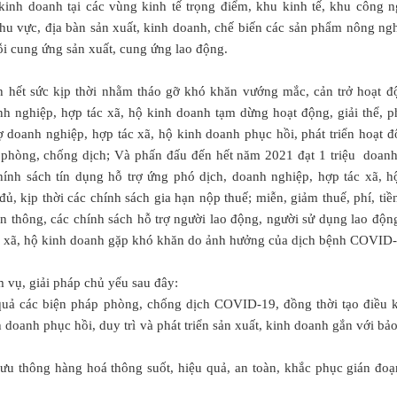
kinh doanh tại các vùng kinh tế trọng điểm, khu kinh tế, khu công 
u vực, địa bàn sản xuất, kinh doanh, chế biến các sản phẩm nông ngh
ỗi cung ứng sản xuất, cung ứng lao động.
 hết sức kịp thời nhằm tháo gỡ khó khăn vướng mắc, cản trở hoạt đ
nh nghiệp, hợp tác xã, hộ kinh doanh tạm dừng hoạt động, giải thể, p
ợ doanh nghiệp, hợp tác xã, hộ kinh doanh phục hồi, phát triển hoạt đ
 phòng, chống dịch; Và phấn đấu đến hết năm 2021 đạt 1 triệu doanh
ính sách tín dụng hỗ trợ ứng phó dịch, doanh nghiệp, hợp tác xã, 
đủ, kịp thời các chính sách gia hạn nộp thuế; miễn, giảm thuế, phí, tiề
iễn thông, các chính sách hỗ trợ người lao động, người sử dụng lao động
ác xã, hộ kinh doanh gặp khó khăn do ảnh hưởng của dịch bệnh COVID-
 vụ, giải pháp chủ yếu sau đây:
u quả các biện pháp phòng, chống dịch COVID-19, đồng thời tạo điều k
 doanh phục hồi, duy trì và phát triển sản xuất, kinh doanh gắn với bả
lưu thông hàng hoá thông suốt, hiệu quả, an toàn, khắc phục gián đo