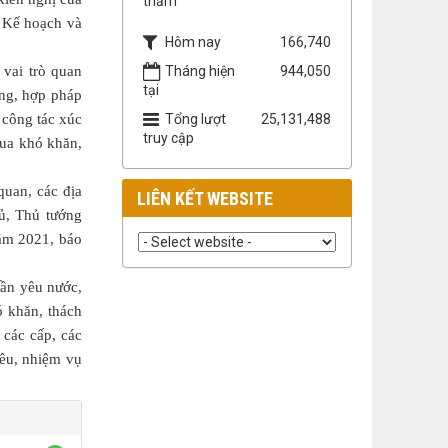
thăm
ộ Kế hoạch và
Hôm nay
166,740
 vai trò quan
Tháng hiện
944,050
tại
áng, hợp pháp
 công tác xúc
Tổng lượt
25,131,488
truy cập
qua khó khăn,
quan, các địa
LIÊN KẾT WEBSITE
hủ, Thủ tướng
năm 2021, báo
hần yêu nước,
ó khăn, thách
 các cấp, các
iêu, nhiệm vụ