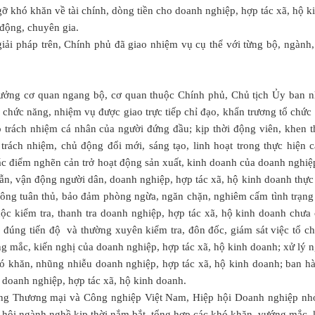
o gỡ khó khăn về tài chính, dòng tiền cho doanh nghiệp, hợp tác xã, hộ 
o động, chuyên gia.
i pháp trên, Chính phủ đã giao nhiệm vụ cụ thể với từng bộ, ngành
ưởng cơ quan ngang bộ, cơ quan thuộc Chính phủ, Chủ tịch Ủy ban n
chức năng, nhiệm vụ được giao trực tiếp chỉ đạo, khẩn trương tổ chức 
ao trách nhiệm cá nhân của người đứng đầu; kịp thời động viên, khen
rách nhiệm, chủ động đổi mới, sáng tạo, linh hoạt trong thực hiện 
ác điểm nghẽn cản trở hoạt động sản xuất, kinh doanh của doanh nghiệp
ẫn, vận động người dân, doanh nghiệp, hợp tác xã, hộ kinh doanh thực
hông tuân thủ, bảo đảm phòng ngừa, ngăn chặn, nghiêm cấm tình trạn
ộc kiểm tra, thanh tra doanh nghiệp, hợp tác xã, hộ kinh doanh chưa c
 đúng tiến độ và thường xuyên kiểm tra, đôn đốc, giám sát việc tổ ch
ớng mắc, kiến nghị của doanh nghiệp, hợp tác xã, hộ kinh doanh; xử lý
ó khăn, nhũng nhiễu doanh nghiệp, hợp tác xã, hộ kinh doanh; ban h
 doanh nghiệp, hợp tác xã, hộ kinh doanh.
ng Thương mại và Công nghiệp Việt Nam, Hiệp hội Doanh nghiệp nhỏ
 hội ngành nghề kịp thời nắm bắt, tổng hợp các khó khăn, vướng mắc, 