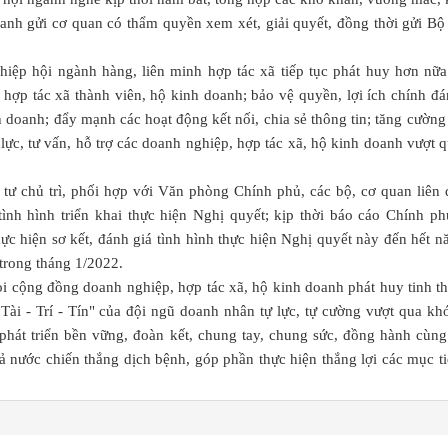
oanh gửi cơ quan có thẩm quyền xem xét, giải quyết, đồng thời gửi B
hiệp hội ngành hàng, liên minh hợp tác xã tiếp tục phát huy hơn nữa
, hợp tác xã thành viên, hộ kinh doanh; bảo vệ quyền, lợi ích chính đ
 doanh; đẩy mạnh các hoạt động kết nối, chia sẻ thông tin; tăng cường
 lực, tư vấn, hỗ trợ các doanh nghiệp, hợp tác xã, hộ kinh doanh vượt 
ư chủ trì, phối hợp với Văn phòng Chính phủ, các bộ, cơ quan liên 
tình hình triển khai thực hiện Nghị quyết; kịp thời báo cáo Chính p
ực hiện sơ kết, đánh giá tình hình thực hiện Nghị quyết này đến hết 
trong tháng 1/2022.
i cộng đồng doanh nghiệp, hợp tác xã, hộ kinh doanh phát huy tinh t
 Tài - Trí - Tín" của đội ngũ doanh nhân tự lực, tự cường vượt qua kh
 phát triển bền vững, đoàn kết, chung tay, chung sức, đồng hành cùng
 nước chiến thắng dịch bệnh, góp phần thực hiện thắng lợi các mục t