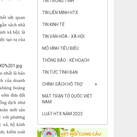
TIN TRONG TỈNH
TIN LIÊN MINH HTX
 hết sức quan
TIN KINH TẾ
ngân sách nhà
nh xã hội; là
TIN VĂN HÓA - XÃ HỘI
ệc tạo ra của
MÔ HÌNH TIÊU BIỂU
THÔNG BÁO - KẾ HOẠCH
TIN TỨC TỈNH BẠN
o nhất là bảo
anh của doanh
CHÍNH SÁCH HỖ TRỢ
 khủng hoảng
i sớm đưa đất
MẶT TRẬN TỔ QUỐC VIỆT
NAM
hống dịch như
 toàn mới sản
LUẬT HTX NĂM 2023
ắc với phương
c xã, hộ kinh
nh; kiểm soát