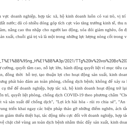
vực doanh nghiệp, hợp tác xã, hộ kinh doanh luôn có vai trò, vị trí
i đất nước; đã có nhiều đóng góp tích cực vào tăng trưởng kinh tế, thu 
làm, nâng cao thu nhập cho người lao động, xóa đói giảm nghèo, ổn đị
n xuất, chuỗi giá trị và là một trong những lực lượng nòng cốt trong vi
ự cường, quyết tâm cao, nỗ lực lớn, hành động quyết liệt vì mục tiêu ca
n, đồng thời hỗ trợ, tạo thuận lợi cho hoạt động sản xuất, kinh do
nhưng phải bảo đảm an toàn phòng, chống dịch bệnh; không để xảy ra
ch cụ thể để doanh nghiệp, hợp tác xã, hộ kinh doanh hoạt động trở lạ
 kiên trì, quyết liệt phòng, chống dịch COVID-19 theo phương châm "C
 và sản xuất để chống dịch", "Lợi ích hài hòa - rủi ro chia sẻ", "An
p trung triển khai ngay các biện pháp tháo gỡ những điểm nghẽn, ách t
 giảm thiểu thiệt hại, tác động tiêu cực đối với doanh nghiệp, hợp tá
vệ chặt chẽ vùng an toàn dịch bệnh nhằm thúc đẩy sản xuất, kinh doa