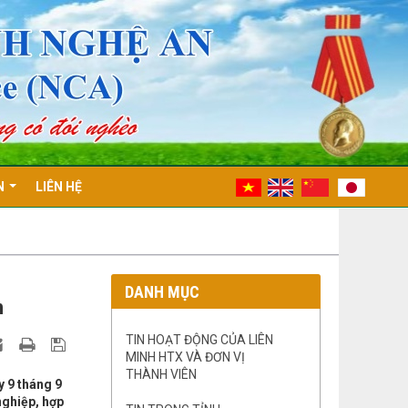
N
LIÊN HỆ
DANH MỤC
h
TIN HOẠT ĐỘNG CỦA LIÊN
MINH HTX VÀ ĐƠN VỊ
THÀNH VIÊN
y 9 tháng 9
ghiệp, hợp