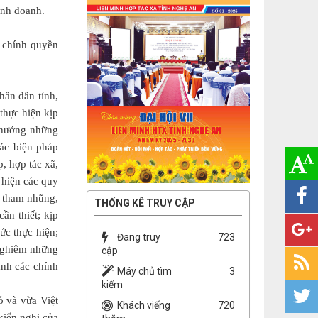
kinh doanh.
, chính quyền
hân dân tỉnh,
thực hiện kịp
 thưởng những
các biện pháp
, hợp tác xã,
 hiện các quy
g tham nhũng,
THỐNG KÊ TRUY CẬP
ần thiết; kịp
ức thực hiện;
Đang truy
723
 nghiêm những
cập
ành các chính
Máy chủ tìm
3
kiếm
 và vừa Việt
Khách viếng
720
kiến nghị của