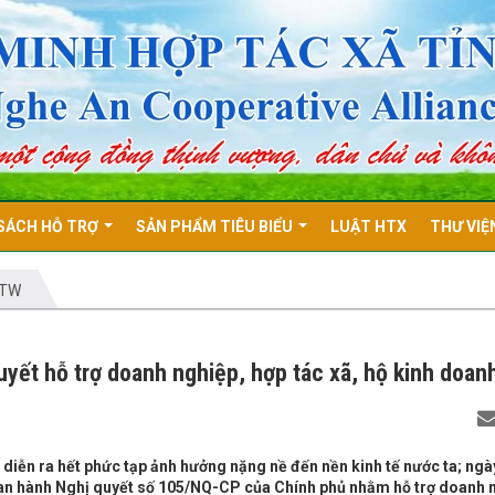
SÁCH HỖ TRỢ
SẢN PHẨM TIÊU BIỂU
LUẬT HTX
THƯ VIỆ
 TW
yết hỗ trợ doanh nghiệp, hợp tác xã, hộ kinh doan
 diễn ra hết phức tạp ảnh hưởng nặng nề đến nền kinh tế nước ta; ngà
n hành Nghị quyết số 105/NQ-CP của Chính phủ nhằm hỗ trợ doanh n