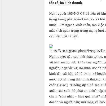
tác xã, hộ kinh doanh.
Nghị quyết 105/NQ-CP đã nêu rõ khu 
trọng trong phát triển kinh tế - xã hộ
nước, kim ngạch xuất khẩu, tạo việc 
mắt xích quan trọng trong mạng lưới sả
cải, vật chất xã hội.
Nghị quyết nêu cao tinh thần tự lực, t
vệ tính mạng, sức khỏe của người dâ
nghiệp, hợp tác xã, hộ kinh doanh 
kinh tế - xã hội, có lộ trình, kế hoạ
nước trở lại trạng thái bình thường;
chống giặc"; "Chống dịch để sản xuất
xuất, sản xuất thì phải an toàn"; tậ
châm “sớm nhất – hiệu quả nhất” nhằm
doanh và người dân; mở rộng và bảo 