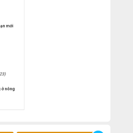
oạn mới
23)
g ở nông